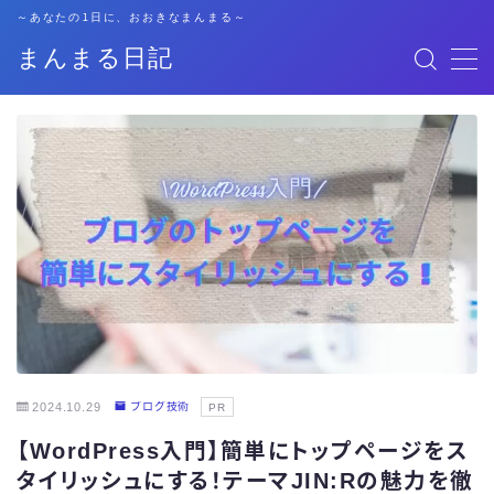
～あなたの1日に、おおきなまんまる～
まんまる日記
MENU
格安SIM
暮らし
資格勉強
キャリア
子育て
2024.10.29
ブログ技術
PR
【WordPress入門】簡単にトップページをス
おでかけ
タイリッシュにする！テーマJIN:Rの魅力を徹