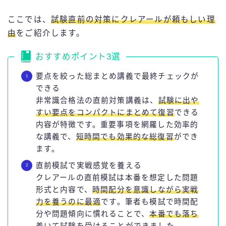
ここでは、
試験直前の対策にクレアールが頼もしい理
由
をご紹介します。
おすすめポイント3選
要点を絞った総まとめ講義で最終チェックが
できる
非常識合格法の直前対策講義は、
試験に出や
すい要点をコンパクトにまとめて復習
できる
内容が特徴です。重要事項を網羅した効率的
な講義で、
短時間でも効果的な総復習
ができ
ます。
直前模試で実戦感覚を養える
クレアールの直前模試は本番を想定した問題
形式と内容で、
時間配分を意識しながら実戦
力を養うのに最適
です。筆者も模試で時間配
分や問題傾向に慣れることで、
本番でも落ち
着いて試験を受けることができました。