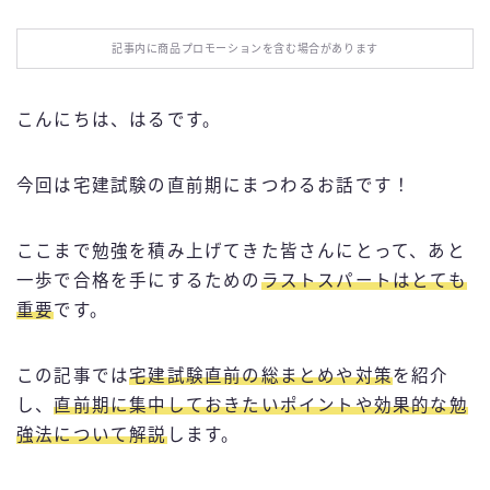
お役立ち情報
記事内に商品プロモーションを含む場合があります
エンタメ
こんにちは、はるです。
IT・スキル
今回は宅建試験の直前期にまつわるお話です！
ふるさと納税
ここまで勉強を積み上げてきた皆さんにとって、あと
ブログ技術
一歩で合格を手にするための
ラストスパートはとても
重要
です。
お問い合わせ
この記事では
宅建試験直前の総まとめや対策
を紹介
し、
直前期に集中しておきたいポイントや効果的な勉
強法について解説
します。