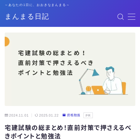
～あなたの1日に、おおきなまんまる～
まんまる日記
MENU
格安SIM
暮らし
資格勉強
キャリア
子育て
2024.11.01
2025.01.22
資格勉強
PR
宅建試験の総まとめ！直前対策で押さえるべ
おでかけ
きポイントと勉強法