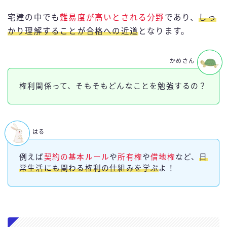
宅建の中でも
難易度が高いとされる分野
であり、
しっ
かり理解することが合格への近道
となります。
かめさん
権利関係って、そもそもどんなことを勉強するの？
はる
例えば
契約の基本ルール
や
所有権
や
借地権
など、
日
常生活にも関わる権利の仕組みを学ぶ
よ！