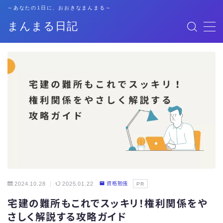
～あなたの1日に、おおきなまんまる～
まんまる日記
MENU
格安SIM
暮らし
資格勉強
キャリア
子育て
2024.10.28
2025.01.22
資格勉強
PR
宅建の難所もこれでスッキリ！権利関係をや
おでかけ
さしく解説する攻略ガイド