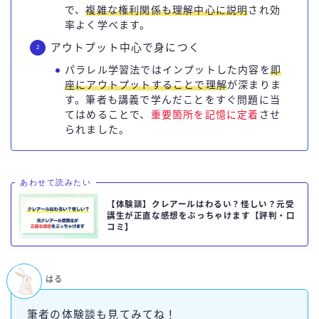
で、
複雑な権利関係も理解中心に説明
され効
率よく学べます。
アウトプット中心で身につく
パラレル学習法ではインプットした内容を
即
座にアウトプットすることで理解
が深まりま
す。筆者も講義で学んだことをすぐ問題に当
てはめることで、
重要箇所を記憶に定着
させ
られました。
あわせて読みたい
【体験談】クレアールはわるい？怪しい？元受
講生が正直な感想をぶっちゃけます【評判・口
コミ】
はる
筆者の体験談も見てみてね！