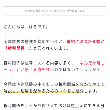
お役立ち情報
記事内に商品プロモーションを含む場合があります
エンタメ
こんにちは、はるです。
IT・スキル
宅建試験の勉強を進めていくと、
最初にぶつかる壁が
ふるさと納税
「権利関係」
だと言われています。
ブログ技術
権利関係は法律に関わる内容が多く、
「なんだか難し
そう…」と感じる方も多い
のではないでしょうか？
お問い合わせ
今回は宅建試験の中でもこの
権利関係を分かりやすく
解説し、理解を深めるためのコツをご紹介
します。
権利関係をしっかり押さえておけば得点源にできる分