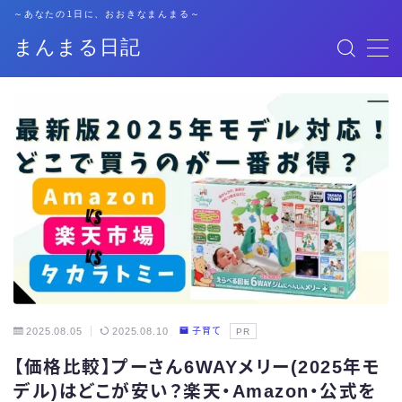
～あなたの1日に、おおきなまんまる～
まんまる日記
MENU
格安SIM
暮らし
資格勉強
キャリア
子育て
2025.08.05
2025.08.10
子育て
PR
【価格比較】プーさん6WAYメリー(2025年モ
おでかけ
デル)はどこが安い？楽天・Amazon・公式を