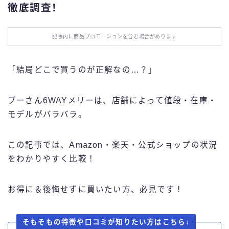
徹底調査！
お役立ち情報
記事内に商品プロモーションを含む場合があります
エンタメ
IT・スキル
「結局どこで買うのが正解なの…？」
ふるさと納税
プーさん6WAYメリーは、店舗によって値段・在庫・
モデルがバラバラ。
ブログ技術
この記事では、Amazon・楽天・公式ショップの状況
お問い合わせ
をわかりやすく比較！
お得に＆後悔せずに買いたい方、必見です！
そもそもの特徴や口コミが知りたい方はこちら↓