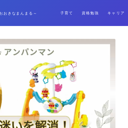
子育て
資格勉強
キャリア
おおきなまんまる～
格安SIM
暮らし
資格勉強
キャリア
子育て