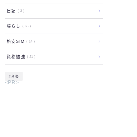
日記
3
暮らし
65
格安SIM
14
資格勉強
21
音楽
<PR>