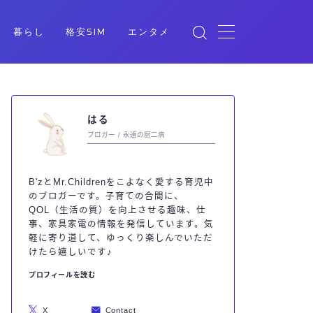
暮らし
格安SIM
エンタメ
はる
ブロガー / 永遠の厨二病
B'zとMr.Childrenをこよなく愛する育児中
のブロガーです。子育ての合間に、
QOL（生活の質）を向上させる趣味、仕
事、家具家電の情報を発信しています。気
軽に寄り道して、ゆっくり楽しんでいただ
けたら嬉しいです♪
プロフィールを読む
X
Contact