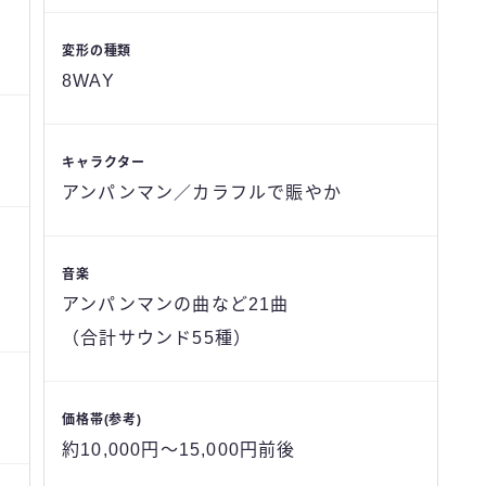
変形の種類
8WAY
キャラクター
アンパンマン／カラフルで賑やか
音楽
アンパンマンの曲など21曲
（合計サウンド55種）
価格帯(参考)
約10,000円～15,000円前後