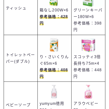
ティッシュ
箱なし200W×6
グリーンキーパ
参考価格：428
ー180W×6
円
参考価格：398
円
トイレットペー
り・さいくりん
スコッティ3倍
パー(ダブル)
ぐ65m×6
長持ち75m×4
参考価格：408
参考価格：448
円
円
アラウベビー
yumyum徳用
ベビーソープ