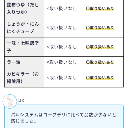
昆布つゆ（だし
×取い扱いなし
〇取り扱いあり
入りつゆ）
しょうが・にん
×取い扱いなし
〇取り扱いあり
にくチューブ
一味・七味唐辛
×取い扱いなし
〇取り扱いあり
子
ラー油
×取い扱いなし
〇取り扱いあり
カビキラー
（お
×取い扱いなし
〇取り扱いあり
掃除用）
はる
パルシステムはコープデリに比べて品数が少ないと
感じました。