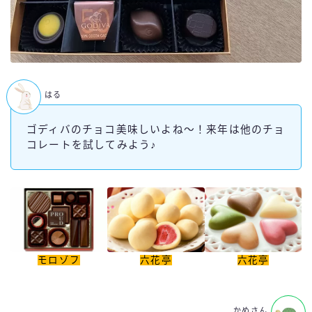
はる
ゴディバのチョコ美味しいよね～！来年は他のチョ
コレートを試してみよう♪
モロゾフ
六花亭
六花亭
かめさん