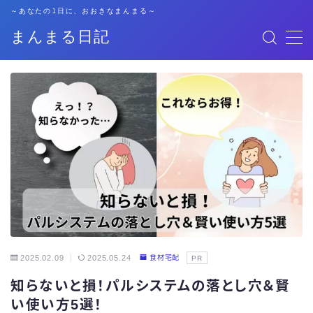
～あなたの1日に、おおきなまんまる～
まんまる日記
MENU
格安SIM
暮らし
資格勉強
キャリア
子育て
2025.02.09
2025.05.24
食材宅配
PR
知らないと損！パルシステムの落とし穴＆賢
おでかけ
い使い方5選！