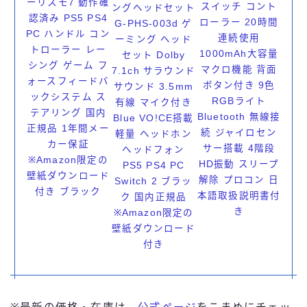
ーリスモ7 動作確
スイッチ コント
ングヘッドセット
認済み PS5 PS4
ローラー 20時間
G-PHS-003d ゲ
PC ハンドル コン
連続使用
ーミング ヘッド
トローラー レー
1000mAh大容量
セット Dolby
シング ゲーム フ
マクロ機能 背面
7.1ch サラウンド
ォースフィードバ
ボタン付き 9色
サウンド 3.5mm
ックシステム ス
RGBライト
有線 マイク付き
テアリング 国内
Bluetooth 無線接
Blue VO!CE搭載
正規品 1年間メー
続 ジャイロセン
軽量 ヘッドホン
カー保証
サー搭載 4階段
ヘッドフォン
※Amazon限定の
HD振動 スリープ
PS5 PS4 PC
壁紙ダウンロード
解除 プロコン 日
Switch 2 ブラッ
付き ブラック
本語取扱説明書付
ク 国内正規品
き
※Amazon限定の
壁紙ダウンロード
付き