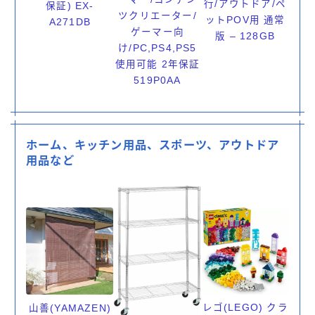
行/アウトドア/ペ
保証) EX-
ツクリエーター/
ットPOV用 通常
A271DB
ゲーマー向
版 – 128GB
け/PC,PS4,PS5
使用可能 2年保証
519P0AA
ホーム、キッチン用品、スポーツ、アウトドア
用品など
レゴ(LEGO) クラ
山善(YAMAZEN)