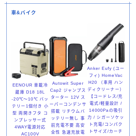
車&バイク
Anker Eufy (ユー
フィ) HomeVac
H20 （車用 ハン
Autowit Super
EENOUR 車載冷
ディクリーナー）
Cap2 ジャンプス
蔵庫 D18 18L
【コードレス/充
ターター 12V ス
-20℃～10℃ バッ
電式/軽量設計 /
ーパーコンデンサ
テリー1個付き 小
14000Paの吸引
搭載 リチウムバ
型 両開きフタ コ
力 / シガーソケッ
ッテリー無し 事
ンプレッサー式
ト充電/コンパク
前充電不要 高安
4WAY電源対応
トサイズ/カーチ
全性 急速充放電
AC100V