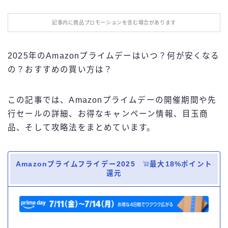
お役立ち情報
記事内に商品プロモーションを含む場合があります
エンタメ
2025年のAmazonプライムデーはいつ？何が安くなる
IT・スキル
の？おすすめの買い方は？
ふるさと納税
この記事では、Amazonプライムデーの開催期間や先
行セールの詳細、お得なキャンペーン情報、目玉商
ブログ技術
品、そして攻略法をまとめています。
お問い合わせ
Amazonプライムフライデー2025
最大18%ポイント
還元