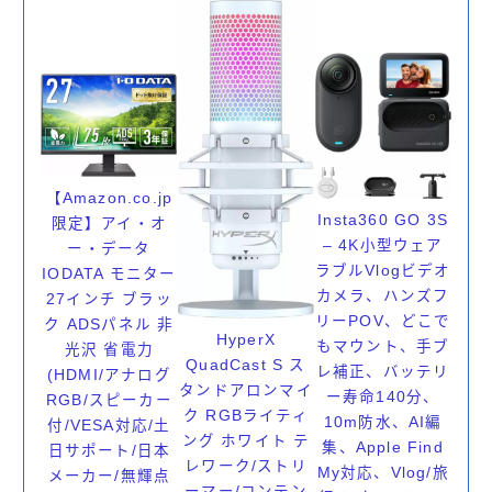
【Amazon.co.jp
Insta360 GO 3S
限定】アイ・オ
– 4K小型ウェア
ー・データ
ラブルVlogビデオ
IODATA モニター
カメラ、ハンズフ
27インチ ブラッ
リーPOV、どこで
ク ADSパネル 非
HyperX
もマウント、手ブ
光沢 省電力
QuadCast S ス
レ補正、バッテリ
(HDMI/アナログ
タンドアロンマイ
ー寿命140分、
RGB/スピーカー
ク RGBライティ
10m防水、AI編
付/VESA対応/土
ング ホワイト テ
集、Apple Find
日サポート/日本
レワーク/ストリ
My対応、Vlog/旅
メーカー/無輝点
ーマー/コンテン