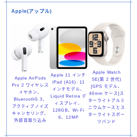
Apple(アップル)
Apple Watch
Apple 11 インチ
Apple AirPods
SE(第 2 世代)
iPad (A16): 11
Pro 2 ワイヤレス
[GPS モデル、
インチモデル、
イヤホン、
40mm ケース]ス
Liquid Retina デ
Bluetooth5.3、
ターライトアルミ
ィスプレイ、
アクティブノイズ
ニウムケースとス
128GB、Wi-Fi
キャンセリング、
ターライトスポー
6、12MP
外部音取り込み
ツバンド