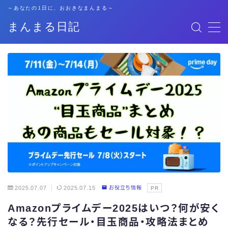
～あなたの1日に、おおきなまんまる～
まんまる日記
MENU
格安SIM
暮らし
資格勉強
キャリア
子育て
2025.07.07
2025.07.15
お役立ち情報
PR
Amazonプライムデー2025はいつ？何が安く
おでかけ
なる？先行セール・目玉商品・攻略法まとめ