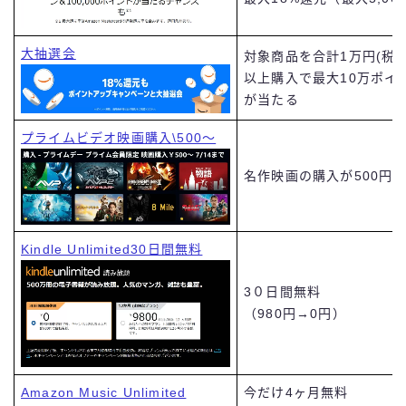
大抽選会
対象商品を合計1万円(税込
以上購入で最大10万ポイ
が当たる
プライムビデオ映画購入\500～
名作映画の購入が500円
Kindle Unlimited30日間無料
3０日間無料
（980円→0円）
Amazon Music Unlimited
今だけ4ヶ月無料