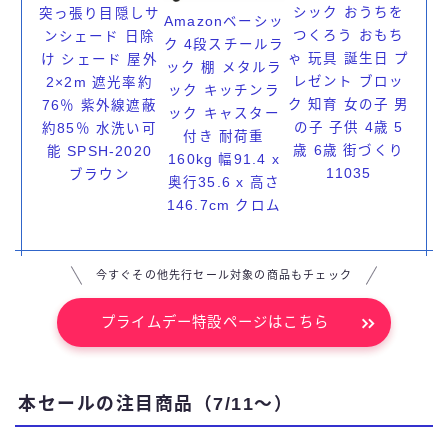
シック おうちを
突っ張り目隠しサ
Amazonベーシッ
つくろう おもち
ンシェード 日除
ク 4段スチールラ
ゃ 玩具 誕生日 プ
け シェード 屋外
ック 棚 メタルラ
レゼント ブロッ
2×2m 遮光率約
ック キッチンラ
ク 知育 女の子 男
76％ 紫外線遮蔽
ック キャスター
の子 子供 4歳 5
約85％ 水洗い可
付き 耐荷重
歳 6歳 街づくり
能 SPSH-2020
160kg 幅91.4 x
11035
ブラウン
奥行35.6 x 高さ
146.7cm クロム
今すぐその他先行セール対象の商品もチェック
プライムデー特設ページはこちら
本セールの注目商品（7/11～）