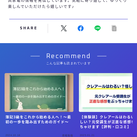
具家電の情報を発信しています。気軽に寄り道して、ゆっくり
楽しんでいただけたら嬉しいです♪
SHARE
Recommend
こんな記事も読まれています
簿記3級をこれから始める人へ！〜最
【体験談】クレアールはわるい
初の一歩を踏み出すためのガイド〜
しい？元受講生が正直な感想を
ちゃけます【評判・口コミ】
2024.10.18
2025.01.21
資格勉強