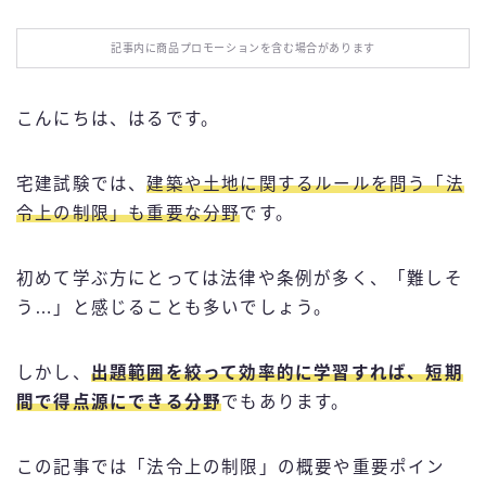
お役立ち情報
記事内に商品プロモーションを含む場合があります
エンタメ
こんにちは、はるです。
IT・スキル
宅建試験では、
建築や土地に関するルールを問う「法
ふるさと納税
令上の制限」も重要な分野
です。
ブログ技術
初めて学ぶ方にとっては法律や条例が多く、「難しそ
う…」と感じることも多いでしょう。
お問い合わせ
しかし、
出題範囲を絞って効率的に学習すれば、短期
間で得点源にできる分野
でもあります。
この記事では「法令上の制限」の概要や重要ポイン