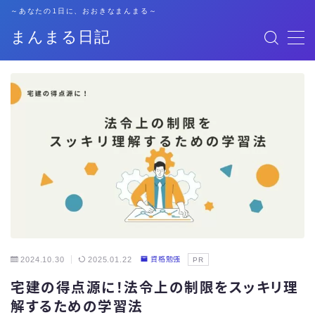
～あなたの1日に、おおきなまんまる～
まんまる日記
MENU
格安SIM
暮らし
資格勉強
キャリア
子育て
2024.10.30
2025.01.22
資格勉強
PR
宅建の得点源に！法令上の制限をスッキリ理
おでかけ
解するための学習法