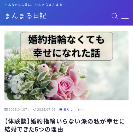
～あなたの1日に、おおきなまんまる～
まんまる日記
MENU
格安SIM
暮らし
資格勉強
キャリア
子育て
2025.04.07
2025.07.03
暮らし
PR
【体験談】婚約指輪いらない派の私が幸せに
おでかけ
結婚できた5つの理由