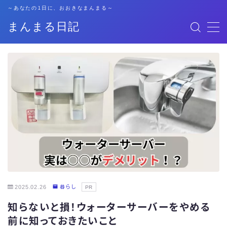
～あなたの1日に、おおきなまんまる～
まんまる日記
MENU
格安SIM
暮らし
資格勉強
キャリア
子育て
2025.02.26
暮らし
PR
知らないと損！ウォーターサーバーをやめる
おでかけ
前に知っておきたいこと