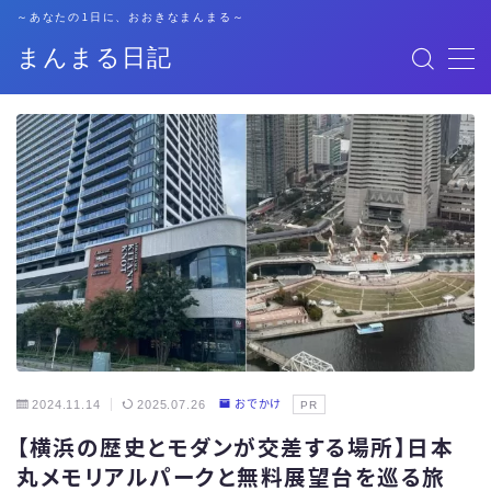
～あなたの1日に、おおきなまんまる～
まんまる日記
MENU
格安SIM
暮らし
資格勉強
キャリア
子育て
2024.11.14
2025.07.26
おでかけ
PR
【横浜の歴史とモダンが交差する場所】日本
おでかけ
丸メモリアルパークと無料展望台を巡る旅