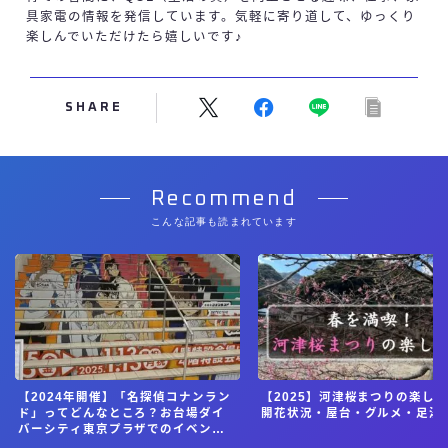
具家電の情報を発信しています。気軽に寄り道して、ゆっくり
楽しんでいただけたら嬉しいです♪
SHARE
Recommend
こんな記事も読まれています
【2024年開催】「名探偵コナンラン
【2025】河津桜まつりの楽し
ド」ってどんなところ？お台場ダイ
開花状況・屋台・グルメ・足湯
バーシティ東京プラザでのイベント
体験記