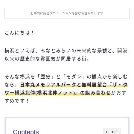
お役立ち情報
記事内に商品プロモーションを含む場合があります
エンタメ
こんにちは！
IT・スキル
横浜といえば、みなとみらいの未来的な景観と、開港
ふるさと納税
以来の歴史的な雰囲気が同居する街。
ブログ技術
そんな横浜を「歴史」と「モダン」の観点から楽しむ
なら、
日本丸メモリアルパークと無料展望台『ザ・タ
お問い合わせ
ワー横浜北仲(横浜北仲ノット)』
の組み合わせ
がおす
すめです！
Contents
CLOSE