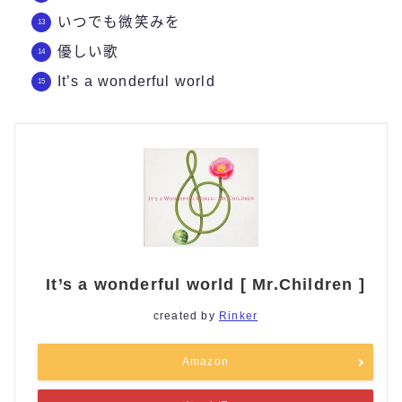
いつでも微笑みを
優しい歌
It’s a wonderful world
It’s a wonderful world [ Mr.Children ]
created by
Rinker
Amazon