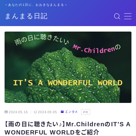
～あなたの1日に、おおきなまんまる～
まんまる日記
MENU
格安SIM
暮らし
資格勉強
キャリア
子育て
2024.05.16
2024.09.05
エンタメ
PR
【雨の日に聴きたい♪】Mr.ChildrenのIT’S A
おでかけ
WONDERFUL WORLDをご紹介