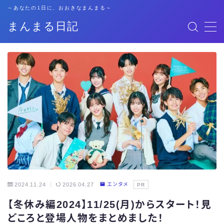
～あなたの1日に、おおきなまんまる～
まんまる日記
MENU
格安SIM
暮らし
資格勉強
キャリア
子育て
2024.11.24
2026.04.27
エンタメ
PR
【冬休み編2024】11/25(月)からスタート！見
おでかけ
どころと登場人物をまとめました！