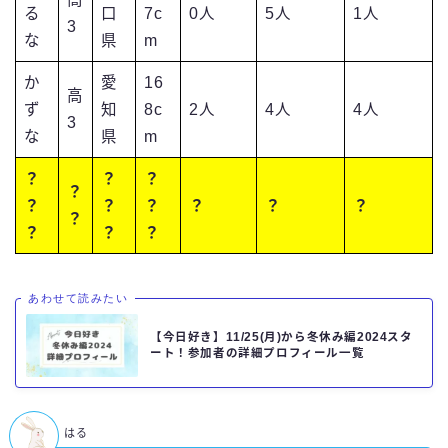
る
口
7c
0人
5人
1人
3
な
県
m
か
愛
16
高
ず
知
8c
2人
4人
4人
3
な
県
m
？
？
？
？
？
？
？
？
？
？
？
？
？
？
あわせて読みたい
【今日好き】11/25(月)から冬休み編2024スタ
ート！参加者の詳細プロフィール一覧
はる