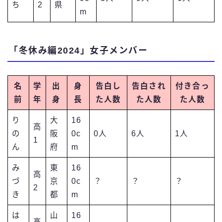
ち
2
県
m
「冬休み編2024」女子メンバー
名
学
出
身
告白し
告白され
付き合っ
前
年
身
長
た人数
た人数
た人数
り
大
16
高
の
阪
0c
0人
6人
1人
1
ん
府
m
み
東
16
高
づ
京
0c
？
？
？
2
き
都
m
は
山
16
高