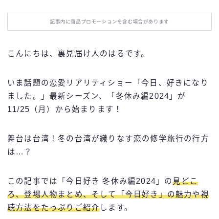
お役立ち情報
記事内に商品プロモーションを含む場合があります
エンタメ
こんにちは、裏見届け人のはるです。
IT・スキル
いま話題の恋愛リアリティショー「今日、好きになり
ふるさと納税
ました。」最新シーズン、「冬休み編2024」が
11/25（月）から始まります！
ブログ技術
舞台は台湾！冬の台湾が織りなす恋の修学旅行の行方
お問い合わせ
は…？
この記事では「今日好き 冬休み編2024」の
見どこ
ろ、登場人物まとめ、そして「今日好き」の魅力や視
聴方法をたっぷりご紹介
します。