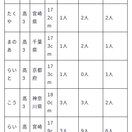
17
たく
高
宮崎
2c
1人
2人
2人
や
3
県
m
17
まの
高
千葉
3c
1人
2人
1人
あ
3
県
m
17
らい
高
京都
3c
1人
0人
1人
と
3
府
m
18
高
神奈
こう
0c
3人
3人
2人
3
川県
m
17
らい
高
宮崎
9c
3人
9人
6人