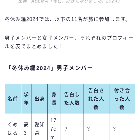
出典：ABEMA「今日、好きになりました。2024」
冬休み編2024では、以下の11名が旅に参加します。
男子メンバーと女子メンバー、それぞれのプロフィー
ルを表でまとめました！
「冬休み編2024」男子メンバー
告白さ
付き合
学
身
告白し
名前
出身
れた人
った人
年
長
た人数
数
数
17
くめ
高
愛知
7c
？
？
？
はる
3
県
m