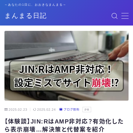
～あなたの1日に、おおきなまんまる～
まんまる日記
MENU
格安SIM
暮らし
資格勉強
キャリア
子育て
2025.02.23
2025.02.24
ブログ技術
PR
【体験談】JIN:RはAMP非対応？有効化した
おでかけ
ら表示崩壊…解決策と代替案を紹介