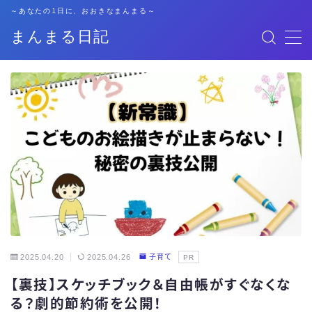
～あなたの1日に、おおきなまんまる～
まんまる日記
MENU
格安SIM
暮らし
資格勉強
キャリア
子育て
2025.04.20
2025.04.26
子育て
PR
【裏技】スケッチブック＆自由帳がすぐなくな
おでかけ
る？劇的節約術を公開！