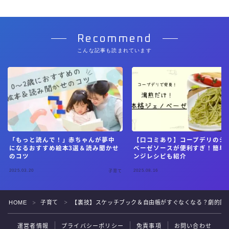
Recommend
こんな記事も読まれています
「もっと読んで！」赤ちゃんが夢中
【口コミあり】コープデリのジ
になるおすすめ絵本3選＆読み聞かせ
ベーゼソースが便利すぎ！簡単
のコツ
ンジレシピも紹介
2025.03.20
2025.08.16
子育て
Follow Me
HOME
子育て
【裏技】スケッチブック＆自由帳がすぐなくなる？劇的節
＞
＞
運営者情報
プライバシーポリシー
免責事項
お問い合わせ