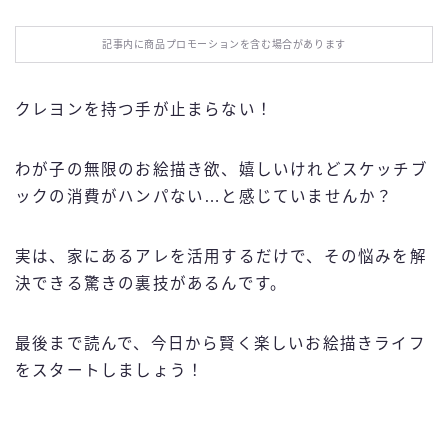
お役立ち情報
記事内に商品プロモーションを含む場合があります
エンタメ
クレヨンを持つ手が止まらない！
IT・スキル
わが子の無限のお絵描き欲、嬉しいけれどスケッチブ
ふるさと納税
ックの消費がハンパない…と感じていませんか？
ブログ技術
実は、家にあるアレを活用するだけで、その悩みを解
決できる驚きの裏技があるんです。
お問い合わせ
最後まで読んで、今日から賢く楽しいお絵描きライフ
をスタートしましょう！