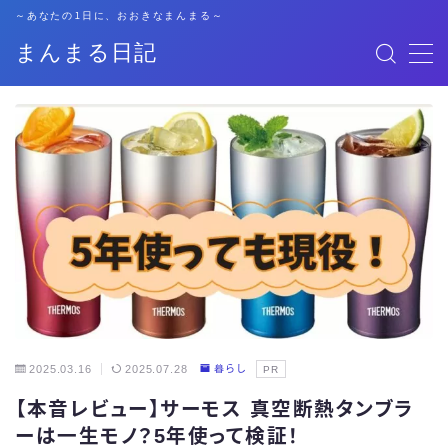
～あなたの1日に、おおきなまんまる～
まんまる日記
MENU
格安SIM
暮らし
資格勉強
キャリア
子育て
2025.03.16
2025.07.28
暮らし
PR
【本音レビュー】サーモス 真空断熱タンブラ
おでかけ
ーは一生モノ？5年使って検証！