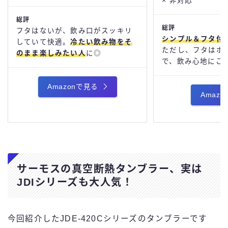
× 非対応
総評
総評
フタはないが、飲み口がスッキリ
シンプル＆フタ付
していて快適。
冷たい飲み物をそ
ただし、フタはポ
のまま楽しみたい人
に◎
で、飲み心地にこ
Amazonで見る
Amaz
サーモスの真空断熱タンブラー、実は
JDIシリーズも大人気！
今回紹介したJDE-420Cシリーズのタンブラーです