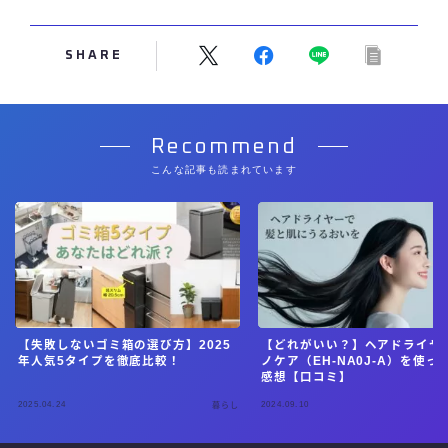
SHARE
Recommend
こんな記事も読まれています
【失敗しないゴミ箱の選び方】2025
【どれがいい？】ヘアドライヤー
年人気5タイプを徹底比較！
ノケア（EH-NA0J-A）を使っ
感想【口コミ】
2025.04.24
2024.09.10
暮らし
Follow Me