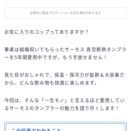
お役立ち情報
記事内に商品プロモーションを含む場合があります
エンタメ
お気に入りのコップってありますか？
IT・スキル
筆者は結婚祝いでもらったサーモス 真空断熱タンブラ
ふるさと納税
ーを5年間愛用中ですが、もう手放せません！
ブログ技術
見た目がおしゃれで、保温・保冷力が抜群＆大容量だ
から、どんな飲み物も快適に楽しめます。
お問い合わせ
今回は、そんな「一生モノ」と言えるほど愛用してい
るサーモスのタンブラーの魅力を語り尽くします！
この記事でわかること