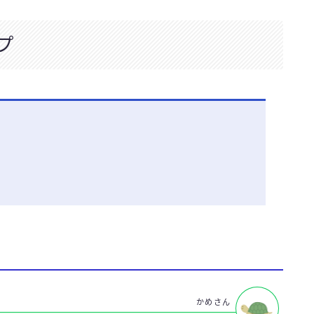
プ
かめさん