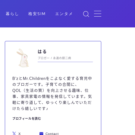
暮らし
格安SIM
エンタメ
はる
ブロガー / 永遠の厨二病
B'zとMr.Childrenをこよなく愛する育児中
のブロガーです。子育ての合間に、
QOL（生活の質）を向上させる趣味、仕
事、家具家電の情報を発信しています。気
軽に寄り道して、ゆっくり楽しんでいただ
けたら嬉しいです♪
プロフィールを読む
X
Contact