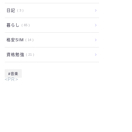
日記
3
暮らし
65
格安SIM
14
資格勉強
21
音楽
<PR>