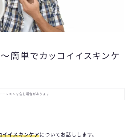
おでかけ
お役立ち情報
エンタメ
～簡単でカッコイイスキンケ
IT・スキル
ふるさと納税
モーションを含む場合があります
ブログ技術
お問い合わせ
コイイスキンケア
についてお話しします。