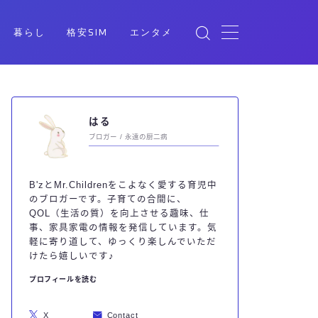
暮らし
格安SIM
エンタメ
はる
ブロガー / 永遠の厨二病
B'zとMr.Childrenをこよなく愛する育児中
のブロガーです。子育ての合間に、
QOL（生活の質）を向上させる趣味、仕
事、家具家電の情報を発信しています。気
軽に寄り道して、ゆっくり楽しんでいただ
けたら嬉しいです♪
プロフィールを読む
X
Contact