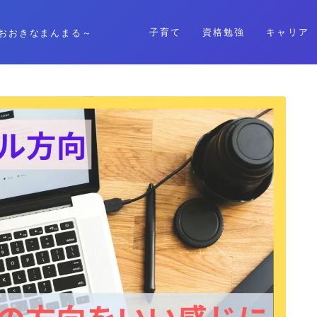
子育て
資格勉強
キャリア
おおきなまんまる～
格安SIM
暮らし
資格勉強
キャリア
子育て