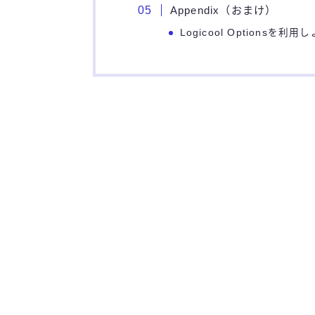
Appendix（おまけ）
Logicool Optionsを