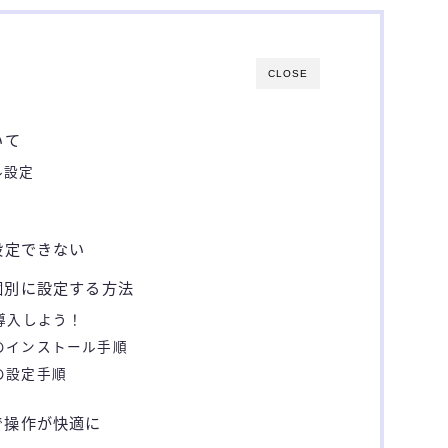
CLOSE
いて
ル設定
設定できない
個別に設定する方法
｣を導入しよう！
R」のインストール手順
」の設定手順
で操作が快適に