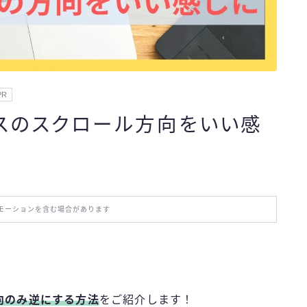
おでかけ
お役立ち情報
PR
エンタメ
ウスのスクロール方向をいい感
法
IT・スキル
ふるさと納税
モーションを含む場合があります
ブログ技術
お問い合わせ
向のみ逆にする方法
をご紹介します！