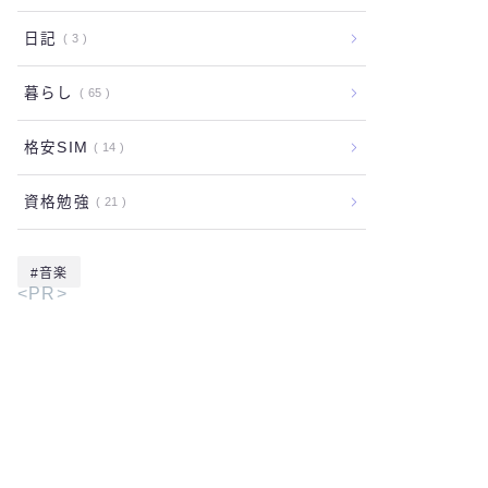
日記
3
暮らし
65
格安SIM
14
資格勉強
21
音楽
<PR>