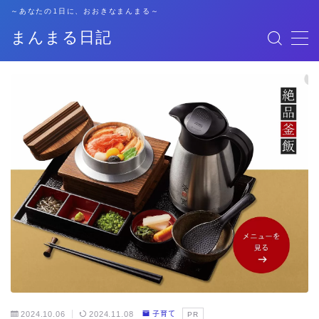
～あなたの1日に、おおきなまんまる～
まんまる日記
MENU
格安SIM
暮らし
資格勉強
キャリア
子育て
おでかけ
2024.10.06
2024.11.08
子育て
PR