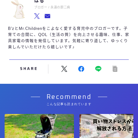
はる
ブロガー / 永遠の厨二病
B'zとMr.Childrenをこよなく愛する育児中のブロガーです。子
育ての合間に、QOL（生活の質）を向上させる趣味、仕事、家
具家電の情報を発信しています。気軽に寄り道して、ゆっくり
楽しんでいただけたら嬉しいです♪
SHARE
Recommend
こんな記事も読まれています