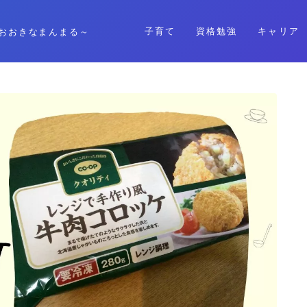
子育て
資格勉強
キャリア
おおきなまんまる～
格安SIM
暮らし
資格勉強
キャリア
子育て