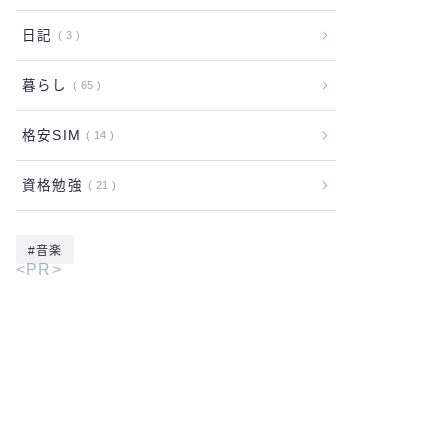
日記
3
暮らし
65
格安SIM
14
資格勉強
21
音楽
<PR>