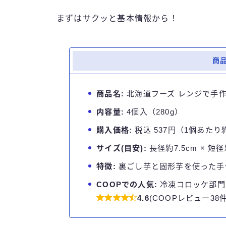
まずはサクッと基本情報から！
商
商品名:
北海道フーズ レンジで手
内容量:
4個入（280g）
購入価格:
税込 537円（1個あたり
サイズ(目安):
長径約7.5cm × 短径
特徴:
裏ごし芋と固形芋を使った手
COOPでの人気:
冷凍コロッケ部門

4.6
(COOPレビュー38件