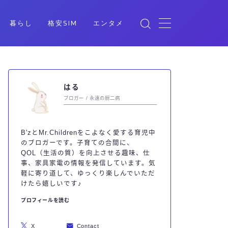
暮らし
格安SIM
エンタメ
はる
ブロガー / 永遠の厨二病
B'zとMr.Childrenをこよなく愛する育児中
のブロガーです。子育ての合間に、
QOL（生活の質）を向上させる趣味、仕
事、家具家電の情報を発信しています。気
軽に寄り道して、ゆっくり楽しんでいただ
けたら嬉しいです♪
プロフィールを読む
X
Contact