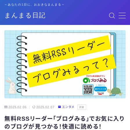
～あなたの1日に、おおきなまんまる～
まんまる日記
MENU
格安SIM
暮らし
資格勉強
キャリア
子育て
2025.02.06
2025.02.07
エンタメ
PR
無料RSSリーダー「ブログみる」でお気に入り
おでかけ
のブログが見つかる！快適に読める！