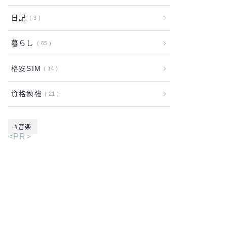
日記
3
暮らし
65
格安SIM
14
資格勉強
21
音楽
<PR>