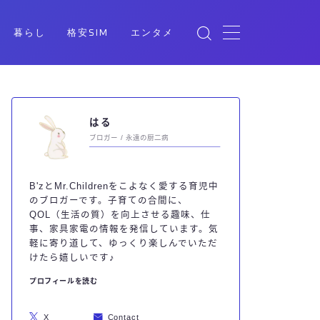
暮らし
格安SIM
エンタメ
はる
ブロガー / 永遠の厨二病
B'zとMr.Childrenをこよなく愛する育児中
のブロガーです。子育ての合間に、
QOL（生活の質）を向上させる趣味、仕
事、家具家電の情報を発信しています。気
軽に寄り道して、ゆっくり楽しんでいただ
けたら嬉しいです♪
プロフィールを読む
X
Contact