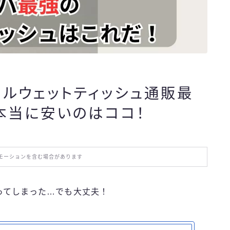
おでかけ
お役立ち情報
エンタメ
ールウェットティッシュ通販最
本当に安いのはココ！
IT・スキル
ふるさと納税
モーションを含む場合があります
ブログ技術
ってしまった…でも大丈夫！
お問い合わせ