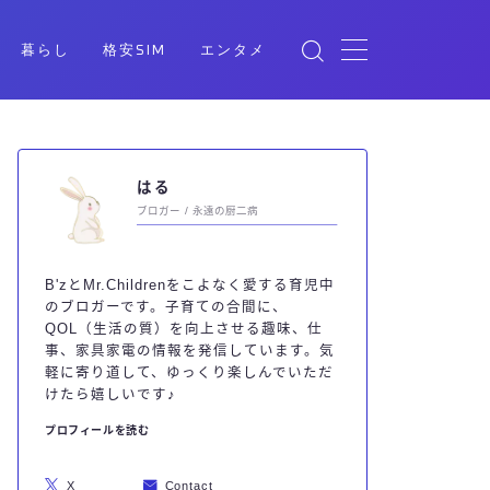
暮らし
格安SIM
エンタメ
はる
ブロガー / 永遠の厨二病
B'zとMr.Childrenをこよなく愛する育児中
のブロガーです。子育ての合間に、
QOL（生活の質）を向上させる趣味、仕
事、家具家電の情報を発信しています。気
軽に寄り道して、ゆっくり楽しんでいただ
けたら嬉しいです♪
プロフィールを読む
X
Contact