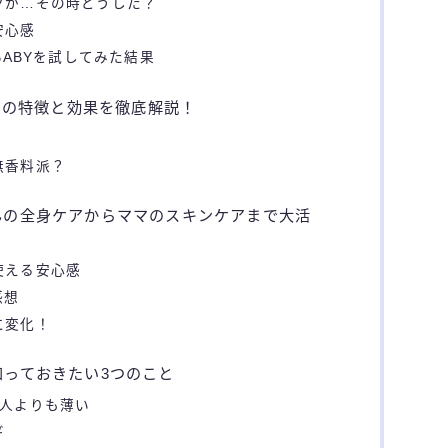
ツが…その時どうした？
安心感
BABYを試してみた結果
ョンの特徴と効果を徹底解説！
無香料派？
んの全身ケアからママのスキンケアまで大活
使える安心感
感想
に変化！
知っておきたい3つのこと
大人よりも薄い
ギ