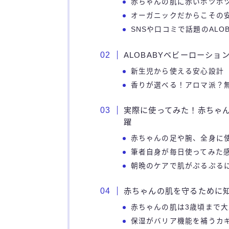
赤ちゃんの肌に赤いポツポ
オーガニックだからこその
SNSや口コミで話題のALO
ALOBABYベビーローシ
新生児から使える安心設計
香りが選べる！アロマ派？
実際に使ってみた！赤ちゃ
躍
赤ちゃんの足や腕、全身に
筆者自身が毎日使ってみた
朝晩のケアで肌がぷるぷる
赤ちゃんの肌を守るために
赤ちゃんの肌は3歳頃まで
保湿がバリア機能を補うカ