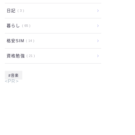
日記
3
暮らし
65
格安SIM
14
資格勉強
21
音楽
<PR>