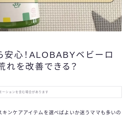
おでかけ
お役立ち情報
エンタメ
安心！ALOBABYベビーロ
荒れを改善できる？
IT・スキル
ふるさと納税
モーションを含む場合があります
ブログ技術
スキンケアアイテムを選べばよいか迷うママも多いの
お問い合わせ